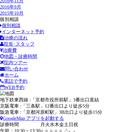
2016年11月
2016年9月
2015年10月
個別相談
個別相談
インターネット予約
治療の流れ
院長･スタッフ
治療費
地図・診療時間
院内ツアー
問い合わせ
ホーム
電話で予約
WEB予約
地下鉄東西線 :「京都市役所前駅」3番出口直結
京阪電車 :「三条駅」12番出口より徒歩5分
阪急電車 :「京都河原町駅」3B出口より徒歩15分
GoogleMap アプリを起動する
診療時間
月
火
水
木
金
土
日
祝
午前：10:30 ~ 13:30
○
○
○
○
○
△
-
-