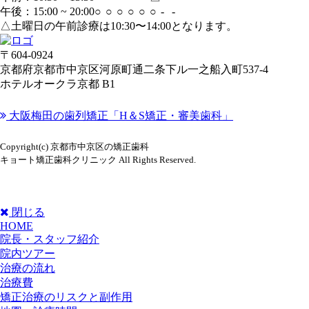
午後：15:00 ~ 20:00
○
○
○
○
○
○
-
-
△土曜日の午前診療は10:30〜14:00となります。
〒604-0924
京都府京都市中京区河原町通二条下ル一之船入町537-4
ホテルオークラ京都 B1
大阪梅田の歯列矯正「H＆S矯正・審美歯科」
Copyright(c) 京都市中京区の矯正歯科
キョート矯正歯科クリニック All Rights Reserved.
閉じる
HOME
院長・スタッフ紹介
院内ツアー
治療の流れ
治療費
矯正治療のリスクと副作用