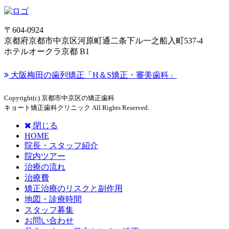
〒604-0924
京都府京都市中京区河原町通二条下ル一之船入町537-4
ホテルオークラ京都 B1
大阪梅田の歯列矯正「H＆S矯正・審美歯科」
Copyright(c) 京都市中京区の矯正歯科
キョート矯正歯科クリニック All Rights Reserved.
閉じる
HOME
院長・スタッフ紹介
院内ツアー
治療の流れ
治療費
矯正治療のリスクと副作用
地図・診療時間
スタッフ募集
お問い合わせ