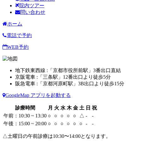
院内ツアー
問い合わせ
ホーム
電話で予約
WEB予約
地下鉄東西線 :「京都市役所前駅」3番出口直結
京阪電車 :「三条駅」12番出口より徒歩5分
阪急電車 :「京都河原町駅」3B出口より徒歩15分
GoogleMap アプリを起動する
診療時間
月
火
水
木
金
土
日
祝
午前：10:30 ~ 13:30
○
○
○
○
○
△
-
-
午後：15:00 ~ 20:00
○
○
○
○
○
○
-
-
△土曜日の午前診療は10:30〜14:00となります。