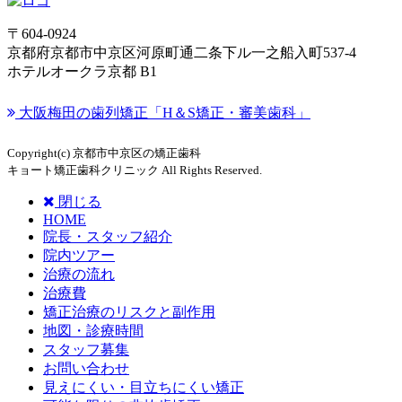
〒604-0924
京都府京都市中京区河原町通二条下ル一之船入町537-4
ホテルオークラ京都 B1
大阪梅田の歯列矯正「H＆S矯正・審美歯科」
Copyright(c) 京都市中京区の矯正歯科
キョート矯正歯科クリニック All Rights Reserved.
閉じる
HOME
院長・スタッフ紹介
院内ツアー
治療の流れ
治療費
矯正治療のリスクと副作用
地図・診療時間
スタッフ募集
お問い合わせ
見えにくい・目立ちにくい矯正