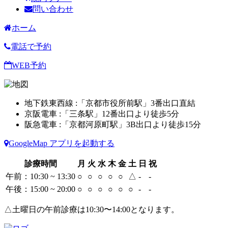
問い合わせ
ホーム
電話で予約
WEB予約
地下鉄東西線 :「京都市役所前駅」3番出口直結
京阪電車 :「三条駅」12番出口より徒歩5分
阪急電車 :「京都河原町駅」3B出口より徒歩15分
GoogleMap アプリを起動する
診療時間
月
火
水
木
金
土
日
祝
午前：10:30 ~ 13:30
○
○
○
○
○
△
-
-
午後：15:00 ~ 20:00
○
○
○
○
○
○
-
-
△土曜日の午前診療は10:30〜14:00となります。