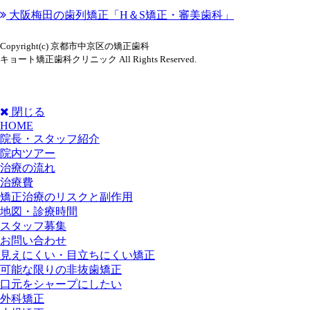
大阪梅田の歯列矯正「H＆S矯正・審美歯科」
Copyright(c) 京都市中京区の矯正歯科
キョート矯正歯科クリニック All Rights Reserved.
閉じる
HOME
院長・スタッフ紹介
院内ツアー
治療の流れ
治療費
矯正治療のリスクと副作用
地図・診療時間
スタッフ募集
お問い合わせ
見えにくい・目立ちにくい矯正
可能な限りの非抜歯矯正
口元をシャープにしたい
外科矯正