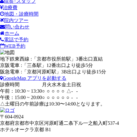
院長･スタッフ
治療費
地図・診療時間
院内ツアー
問い合わせ
ホーム
電話で予約
WEB予約
地下鉄東西線 :「京都市役所前駅」3番出口直結
京阪電車 :「三条駅」12番出口より徒歩5分
阪急電車 :「京都河原町駅」3B出口より徒歩15分
GoogleMap アプリを起動する
診療時間
月
火
水
木
金
土
日
祝
午前：10:30 ~ 13:30
○
○
○
○
○
△
-
-
午後：15:00 ~ 20:00
○
○
○
○
○
○
-
-
△土曜日の午前診療は10:30〜14:00となります。
〒604-0924
京都府京都市中京区河原町通二条下ル一之船入町537-4
ホテルオークラ京都 B1