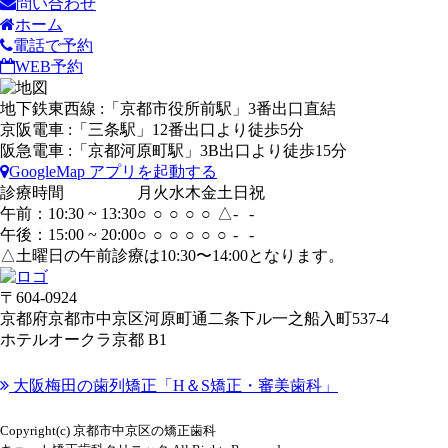
問い合わせ
ホーム
電話で予約
WEB予約
地下鉄東西線 :「京都市役所前駅」3番出口直結
京阪電車 :「三条駅」12番出口より徒歩5分
阪急電車 :「京都河原町駅」3B出口より徒歩15分
GoogleMap アプリを起動する
診療時間
月
火
水
木
金
土
日
祝
午前：10:30 ~ 13:30
○
○
○
○
○
△
-
-
午後：15:00 ~ 20:00
○
○
○
○
○
○
-
-
△土曜日の午前診療は10:30〜14:00となります。
〒604-0924
京都府京都市中京区河原町通二条下ル一之船入町537-4
ホテルオークラ京都 B1
大阪梅田の歯列矯正「H＆S矯正・審美歯科」
Copyright(c) 京都市中京区の矯正歯科