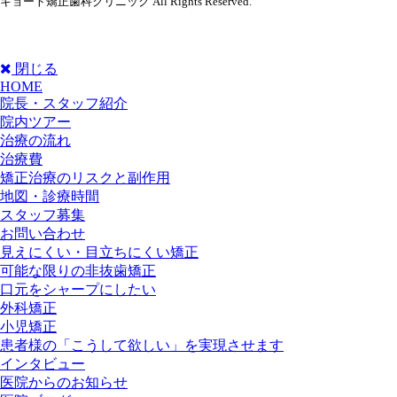
キョート矯正歯科クリニック All Rights Reserved.
閉じる
HOME
院長・スタッフ紹介
院内ツアー
治療の流れ
治療費
矯正治療のリスクと副作用
地図・診療時間
スタッフ募集
お問い合わせ
見えにくい・目立ちにくい矯正
可能な限りの非抜歯矯正
口元をシャープにしたい
外科矯正
小児矯正
患者様の「こうして欲しい」を実現させます
インタビュー
医院からのお知らせ